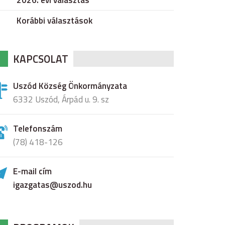
2026. évi választás
Korábbi választások
KAPCSOLAT
Uszód Község Önkormányzata
6332 Uszód, Árpád u. 9. sz
Telefonszám
(78) 418-126
E-mail cím
igazgatas@uszod.hu