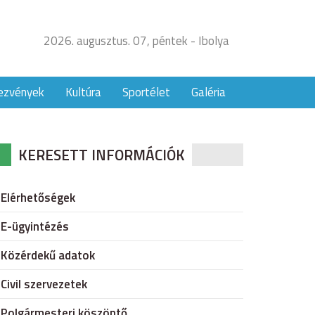
2026. augusztus. 07, péntek - Ibolya
ezvények
Kultúra
Sportélet
Galéria
KERESETT INFORMÁCIÓK
Elérhetőségek
E-ügyintézés
Közérdekű adatok
Civil szervezetek
Polgármesteri köszöntő