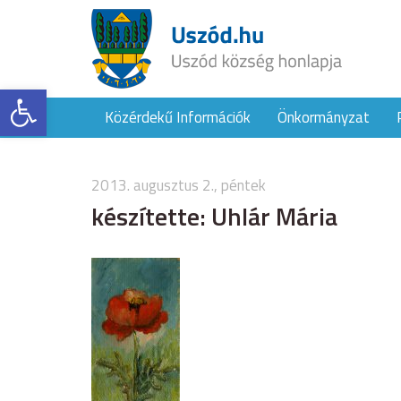
Eszköztár megnyitása
Közérdekű Információk
Önkormányzat
2013. augusztus 2., péntek
készítette: Uhlár Mária