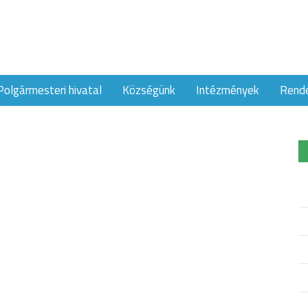
Polgármesteri hivatal
Községünk
Intézmények
Rend