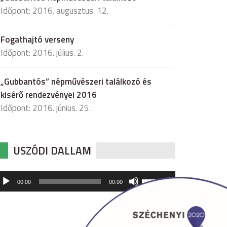
Időpont: 2016. augusztus. 12.
Fogathajtó verseny
Időpont: 2016. július. 2.
„Gubbantós” népművészeri találkozó és
kisérő rendezvényei 2016
Időpont: 2016. június. 25.
USZÓDI DALLAM
udió
A
00:00
00:00
hangerő
játszó
növeléséhez,
illetőleg
csökkentéséhez
a