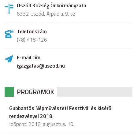
Uszód Község Önkormányzata
6332 Uszód, Árpád u. 9. sz
Telefonszám
(78) 418-126
E-mail cím
igazgatas@uszod.hu
PROGRAMOK
Gubbantós Népművészeti Fesztivál és kisérő
rendezvényei 2018.
Időpont: 2018. augusztus. 10.