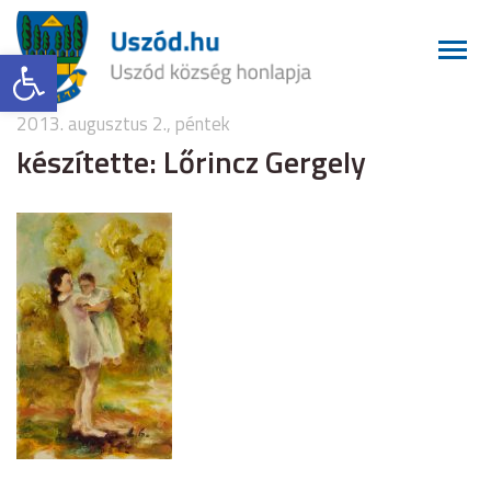
Eszköztár megnyitása
2013. augusztus 2., péntek
készítette: Lőrincz Gergely