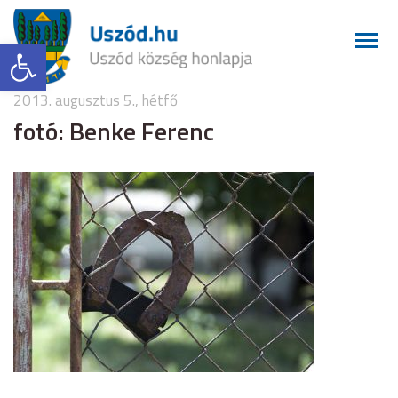
Eszköztár megnyitása
2013. augusztus 5., hétfő
fotó: Benke Ferenc