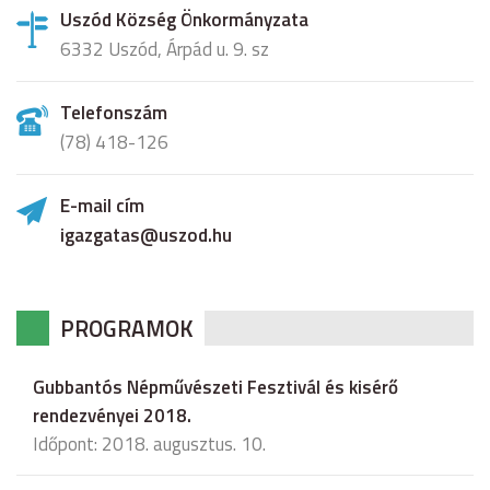
Uszód Község Önkormányzata
6332 Uszód, Árpád u. 9. sz
Telefonszám
(78) 418-126
E-mail cím
igazgatas@uszod.hu
PROGRAMOK
Gubbantós Népművészeti Fesztivál és kisérő
rendezvényei 2018.
Időpont: 2018. augusztus. 10.