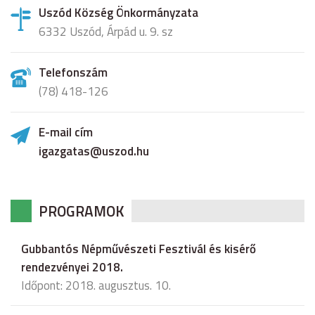
Uszód Község Önkormányzata
6332 Uszód, Árpád u. 9. sz
Telefonszám
(78) 418-126
E-mail cím
igazgatas@uszod.hu
PROGRAMOK
Gubbantós Népművészeti Fesztivál és kisérő
rendezvényei 2018.
Időpont: 2018. augusztus. 10.