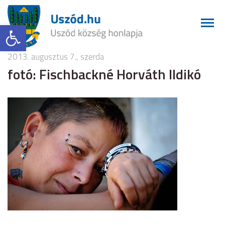
Eszköztár megnyitása
2013. augusztus 7., szerda
fotó: Fischbackné Horváth Ildikó