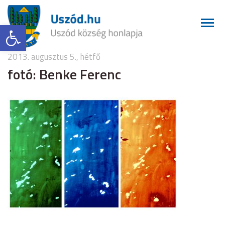
Eszköztár megnyitása
2013. augusztus 5., hétfő
fotó: Benke Ferenc