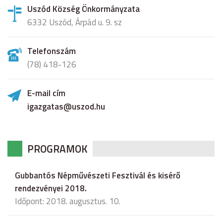
Uszód Község Önkormányzata
6332 Uszód, Árpád u. 9. sz
Telefonszám
(78) 418-126
E-mail cím
igazgatas@uszod.hu
PROGRAMOK
Gubbantós Népművészeti Fesztivál és kisérő
rendezvényei 2018.
Időpont: 2018. augusztus. 10.