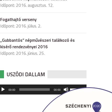
Időpont: 2016. augusztus. 12.
Fogathajtó verseny
Időpont: 2016. július. 2.
„Gubbantós” népművészeri találkozó és
kisérő rendezvényei 2016
Időpont: 2016. június. 25.
USZÓDI DALLAM
udió
A
00:00
00:00
hangerő
játszó
növeléséhez,
illetőleg
csökkentéséhez
a