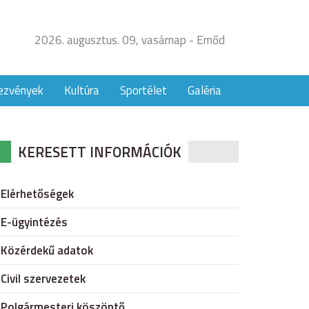
2026. augusztus. 09, vasárnap - Emőd
ezvények
Kultúra
Sportélet
Galéria
KERESETT INFORMÁCIÓK
Elérhetőségek
E-ügyintézés
Közérdekű adatok
Civil szervezetek
Polgármesteri köszöntő