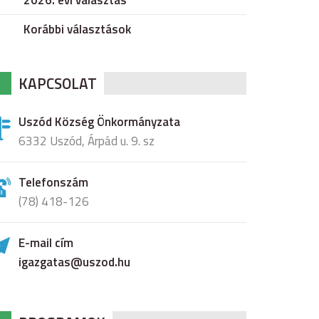
2026. évi választás
Korábbi választások
KAPCSOLAT
Uszód Község Önkormányzata
6332 Uszód, Árpád u. 9. sz
Telefonszám
(78) 418-126
E-mail cím
igazgatas@uszod.hu