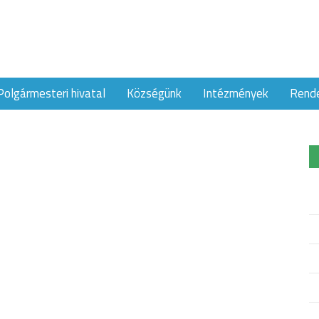
Polgármesteri hivatal
Községünk
Intézmények
Rend