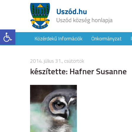
Eszköztár megnyitása
Közérdekű Információk
Önkormányzat
2014. július 31., csütörtök
készítette: Hafner Susanne