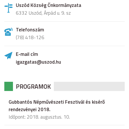
Uszód Község Önkormányzata
6332 Uszód, Árpád u. 9. sz
Telefonszám
(78) 418-126
E-mail cím
igazgatas@uszod.hu
PROGRAMOK
Gubbantós Népművészeti Fesztivál és kisérő
rendezvényei 2018.
Időpont: 2018. augusztus. 10.