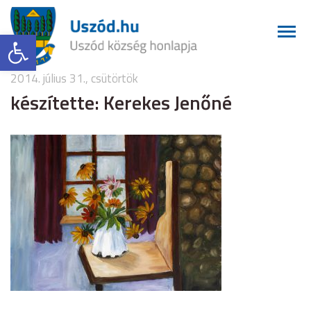
Eszköztár megnyitása
2014. július 31., csütörtök
készítette: Kerekes Jenőné