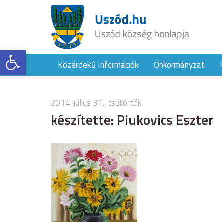
Eszköztár megnyitása
Közérdekű Információk
Önkormányzat
2014. július 31., csütörtök
készítette: Piukovics Eszter