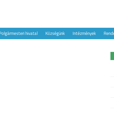
Polgármesteri hivatal
Községünk
Intézmények
Rend