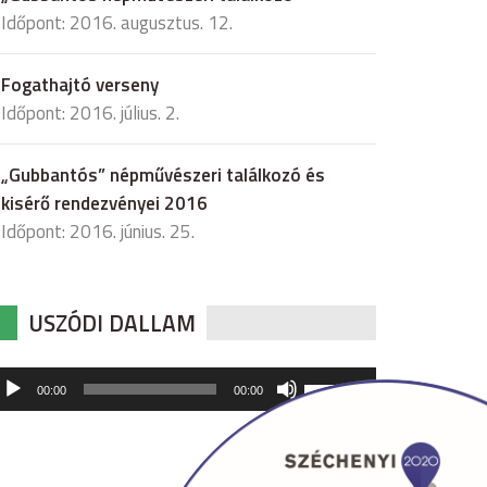
Időpont: 2016. augusztus. 12.
Fogathajtó verseny
Időpont: 2016. július. 2.
„Gubbantós” népművészeri találkozó és
kisérő rendezvényei 2016
Időpont: 2016. június. 25.
USZÓDI DALLAM
udió
A
00:00
00:00
hangerő
játszó
növeléséhez,
illetőleg
csökkentéséhez
a