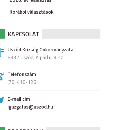
2026. évi választás
Korábbi választások
KAPCSOLAT
Uszód Község Önkormányzata
6332 Uszód, Árpád u. 9. sz
Telefonszám
(78) 418-126
E-mail cím
igazgatas@uszod.hu