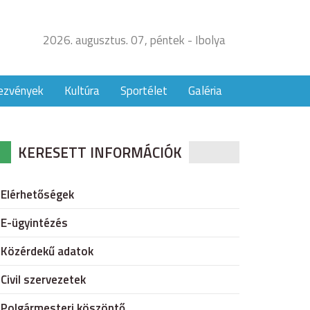
2026. augusztus. 07, péntek - Ibolya
ezvények
Kultúra
Sportélet
Galéria
KERESETT INFORMÁCIÓK
Elérhetőségek
E-ügyintézés
Közérdekű adatok
Civil szervezetek
Polgármesteri köszöntő