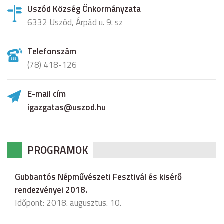
Uszód Község Önkormányzata
6332 Uszód, Árpád u. 9. sz
Telefonszám
(78) 418-126
E-mail cím
igazgatas@uszod.hu
PROGRAMOK
Gubbantós Népművészeti Fesztivál és kisérő
rendezvényei 2018.
Időpont: 2018. augusztus. 10.