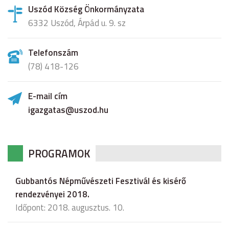
Uszód Község Önkormányzata
6332 Uszód, Árpád u. 9. sz
Telefonszám
(78) 418-126
E-mail cím
igazgatas@uszod.hu
PROGRAMOK
Gubbantós Népművészeti Fesztivál és kisérő
rendezvényei 2018.
Időpont: 2018. augusztus. 10.