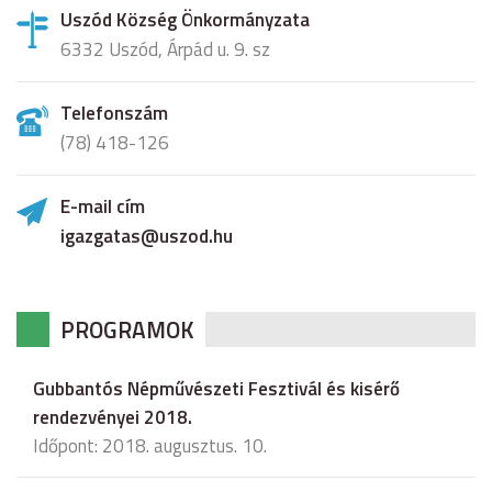
Uszód Község Önkormányzata
6332 Uszód, Árpád u. 9. sz
Telefonszám
(78) 418-126
E-mail cím
igazgatas@uszod.hu
PROGRAMOK
Gubbantós Népművészeti Fesztivál és kisérő
rendezvényei 2018.
Időpont: 2018. augusztus. 10.