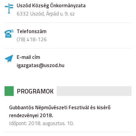
Uszód Község Önkormányzata
6332 Uszód, Árpád u. 9. sz
Telefonszám
(78) 418-126
E-mail cím
igazgatas@uszod.hu
PROGRAMOK
Gubbantós Népművészeti Fesztivál és kisérő
rendezvényei 2018.
Időpont: 2018. augusztus. 10.