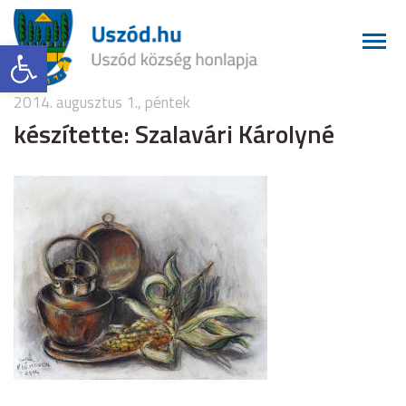
Eszköztár megnyitása
2014. augusztus 1., péntek
készítette: Szalavári Károlyné