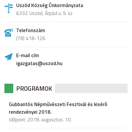
Uszód Község Önkormányzata
6332 Uszód, Árpád u. 9. sz
Telefonszám
(78) 418-126
E-mail cím
igazgatas@uszod.hu
PROGRAMOK
Gubbantós Népművészeti Fesztivál és kisérő
rendezvényei 2018.
Időpont: 2018. augusztus. 10.