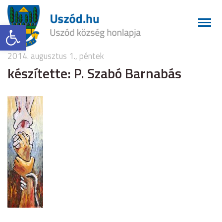
Eszköztár megnyitása
2014. augusztus 1., péntek
készítette: P. Szabó Barnabás