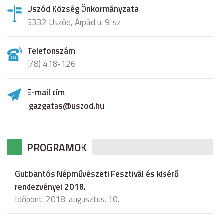
Uszód Község Önkormányzata
6332 Uszód, Árpád u. 9. sz
Telefonszám
(78) 418-126
E-mail cím
igazgatas@uszod.hu
PROGRAMOK
Gubbantós Népművészeti Fesztivál és kisérő
rendezvényei 2018.
Időpont: 2018. augusztus. 10.