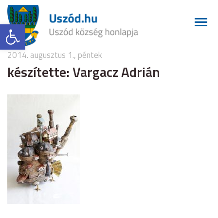
Eszköztár megnyitása
2014. augusztus 1., péntek
készítette: Vargacz Adrián