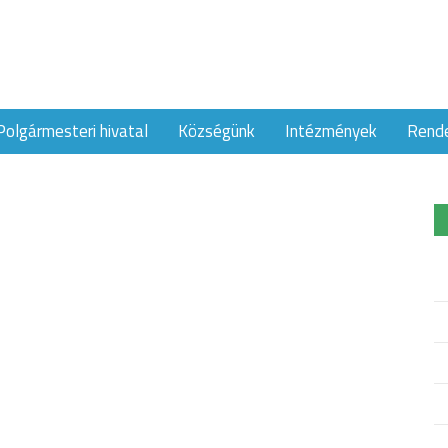
Polgármesteri hivatal
Községünk
Intézmények
Rend