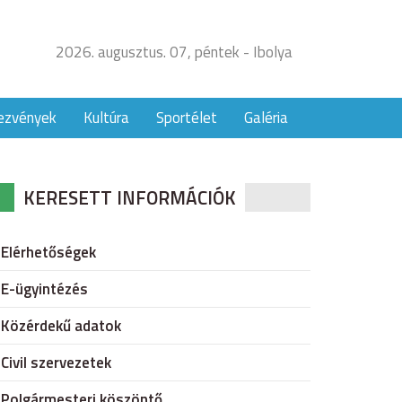
2026. augusztus. 07, péntek - Ibolya
ezvények
Kultúra
Sportélet
Galéria
KERESETT INFORMÁCIÓK
Elérhetőségek
E-ügyintézés
Közérdekű adatok
Civil szervezetek
Polgármesteri köszöntő