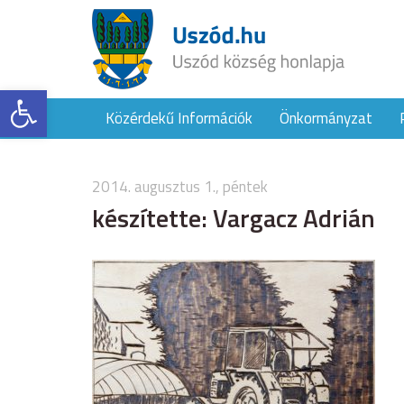
Eszköztár megnyitása
Közérdekű Információk
Önkormányzat
2014. augusztus 1., péntek
készítette: Vargacz Adrián