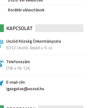
2026. évi választás
Korábbi választások
KAPCSOLAT
Uszód Község Önkormányzata
6332 Uszód, Árpád u. 9. sz
Telefonszám
(78) 418-126
E-mail cím
igazgatas@uszod.hu