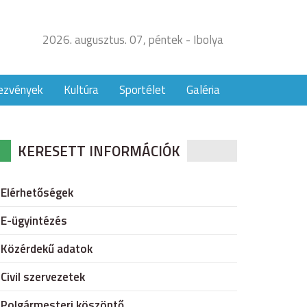
2026. augusztus. 07, péntek - Ibolya
ezvények
Kultúra
Sportélet
Galéria
KERESETT INFORMÁCIÓK
Elérhetőségek
E-ügyintézés
Közérdekű adatok
Civil szervezetek
Polgármesteri köszöntő