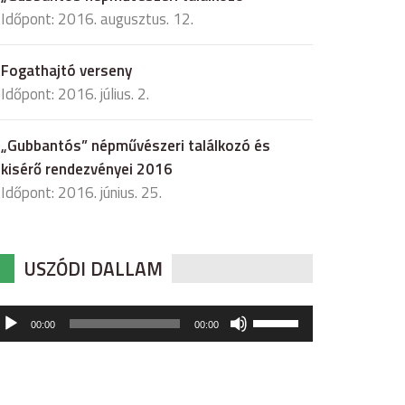
Időpont: 2016. augusztus. 12.
Fogathajtó verseny
Időpont: 2016. július. 2.
„Gubbantós” népművészeri találkozó és
kisérő rendezvényei 2016
Időpont: 2016. június. 25.
USZÓDI DALLAM
udió
A
00:00
00:00
hangerő
játszó
növeléséhez,
illetőleg
csökkentéséhez
a