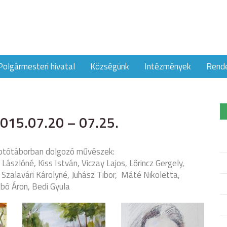
Polgármesteri hivatal
Községünk
Intézmények
Rend
2015.07.20 – 07.25.
otótáborban dolgozó művészek:
ászlóné, Kiss István, Viczay Lajos, Lőrincz Gergely,
 Szalavári Károlyné, Juhász Tibor, Máté Nikoletta,
abó Áron, Bedi Gyula