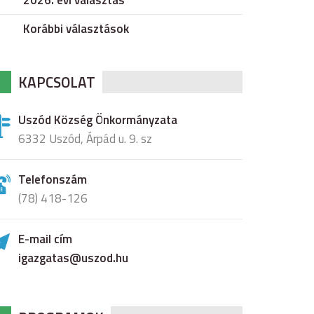
2026. évi választás
Korábbi választások
KAPCSOLAT
Uszód Község Önkormányzata
6332 Uszód, Árpád u. 9. sz
Telefonszám
(78) 418-126
E-mail cím
igazgatas@uszod.hu