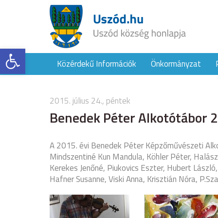
Eszköztár megnyitása
Közérdekű Információk
Önkormányzat
2015. július 24., péntek
Benedek Péter Alkotótábor 
A 2015. évi Benedek Péter Képzőművészeti Alk
Mindszentiné Kun Mandula, Köhler Péter, Halász L
Kerekes Jenőné, Piukovics Eszter, Hubert László,
Hafner Susanne, Viski Anna, Krisztián Nóra, P.Sz