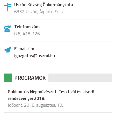
Uszód Község Önkormányzata
6332 Uszód, Árpád u. 9. sz
Telefonszám
(78) 418-126
E-mail cím
igazgatas@uszod.hu
PROGRAMOK
Gubbantós Népművészeti Fesztivál és kisérő
rendezvényei 2018.
Időpont: 2018. augusztus. 10.