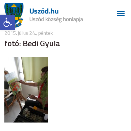
Eszköztár megnyitása
2015. július 24., péntek
fotó: Bedi Gyula