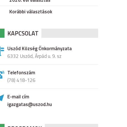
2026. évi választás
Korábbi választások
KAPCSOLAT
Uszód Község Önkormányzata
6332 Uszód, Árpád u. 9. sz
Telefonszám
(78) 418-126
E-mail cím
igazgatas@uszod.hu