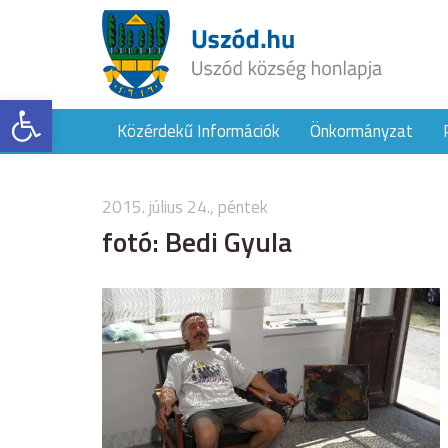
Eszköztár megnyitása
Közérdekű Információk
Önkormányzat
2015. július 24., péntek
fotó: Bedi Gyula