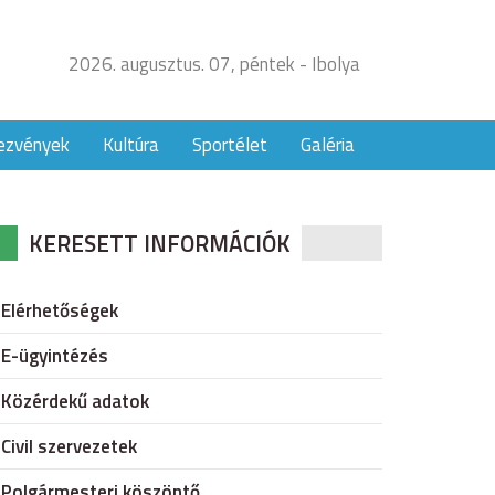
2026. augusztus. 07, péntek - Ibolya
ezvények
Kultúra
Sportélet
Galéria
KERESETT INFORMÁCIÓK
Elérhetőségek
E-ügyintézés
Közérdekű adatok
Civil szervezetek
Polgármesteri köszöntő