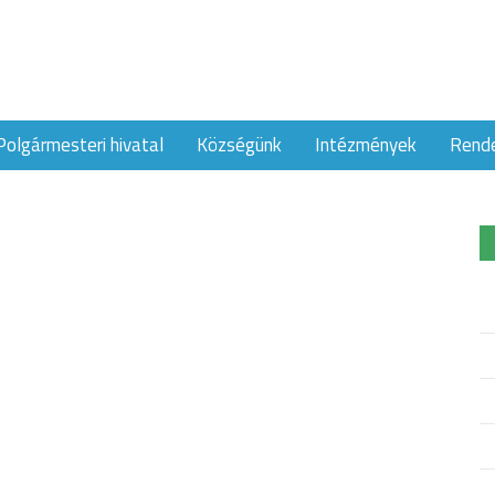
Polgármesteri hivatal
Községünk
Intézmények
Rend