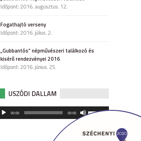
Időpont: 2016. augusztus. 12.
Fogathajtó verseny
Időpont: 2016. július. 2.
„Gubbantós” népművészeri találkozó és
kisérő rendezvényei 2016
Időpont: 2016. június. 25.
USZÓDI DALLAM
udió
A
00:00
00:00
hangerő
játszó
növeléséhez,
illetőleg
csökkentéséhez
a