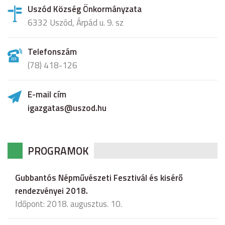
Uszód Község Önkormányzata
6332 Uszód, Árpád u. 9. sz
Telefonszám
(78) 418-126
E-mail cím
igazgatas@uszod.hu
PROGRAMOK
Gubbantós Népművészeti Fesztivál és kisérő
rendezvényei 2018.
Időpont: 2018. augusztus. 10.