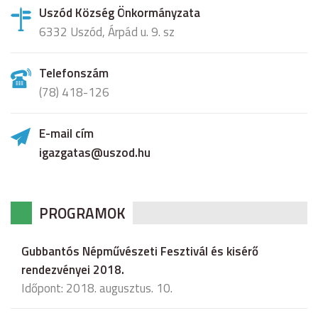
Uszód Község Önkormányzata
6332 Uszód, Árpád u. 9. sz
Telefonszám
(78) 418-126
E-mail cím
igazgatas@uszod.hu
PROGRAMOK
Gubbantós Népművészeti Fesztivál és kisérő
rendezvényei 2018.
Időpont: 2018. augusztus. 10.