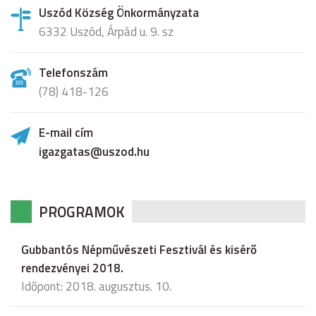
Uszód Község Önkormányzata
6332 Uszód, Árpád u. 9. sz
Telefonszám
(78) 418-126
E-mail cím
igazgatas@uszod.hu
PROGRAMOK
Gubbantós Népművészeti Fesztivál és kisérő
rendezvényei 2018.
Időpont: 2018. augusztus. 10.