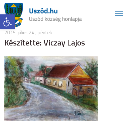
Eszköztár megnyitása
2015. július 24., péntek
Készítette: Viczay Lajos