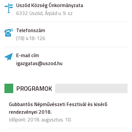
Uszód Község Önkormányzata
6332 Uszód, Árpád u. 9. sz
Telefonszám
(78) 418-126
E-mail cím
igazgatas@uszod.hu
PROGRAMOK
Gubbantós Népművészeti Fesztivál és kisérő
rendezvényei 2018.
Időpont: 2018. augusztus. 10.