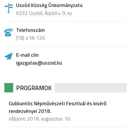
Uszód Község Önkormányzata
6332 Uszód, Árpád u. 9. sz
Telefonszám
(78) 418-126
E-mail cím
igazgatas@uszod.hu
PROGRAMOK
Gubbantós Népművészeti Fesztivál és kisérő
rendezvényei 2018.
Időpont: 2018. augusztus. 10.