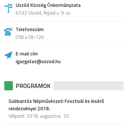
Uszód Község Önkormányzata
6332 Uszód, Árpád u. 9. sz
Telefonszám
(78) 418-126
E-mail cím
igazgatas@uszod.hu
PROGRAMOK
Gubbantós Népművészeti Fesztivál és kisérő
rendezvényei 2018.
Időpont: 2018. augusztus. 10.