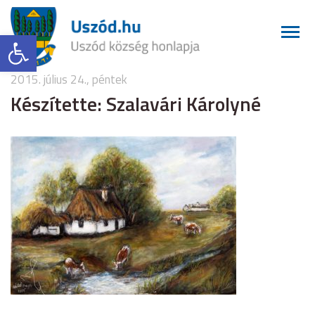
Eszköztár megnyitása
2015. július 24., péntek
Készítette: Szalavári Károlyné