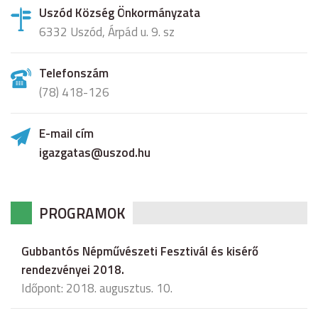
Uszód Község Önkormányzata
6332 Uszód, Árpád u. 9. sz
Telefonszám
(78) 418-126
E-mail cím
igazgatas@uszod.hu
PROGRAMOK
Gubbantós Népművészeti Fesztivál és kisérő
rendezvényei 2018.
Időpont: 2018. augusztus. 10.