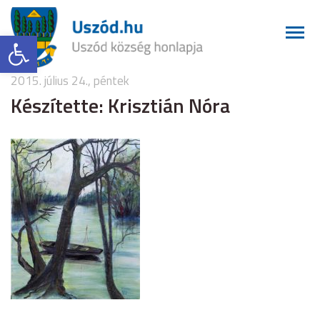
Eszköztár megnyitása
2015. július 24., péntek
Készítette: Krisztián Nóra