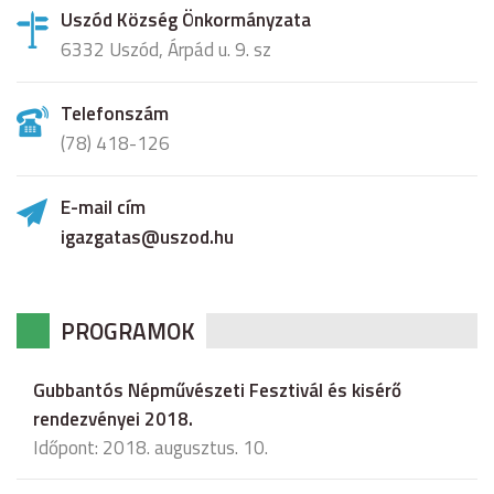
Uszód Község Önkormányzata
6332 Uszód, Árpád u. 9. sz
Telefonszám
(78) 418-126
E-mail cím
igazgatas@uszod.hu
PROGRAMOK
Gubbantós Népművészeti Fesztivál és kisérő
rendezvényei 2018.
Időpont: 2018. augusztus. 10.