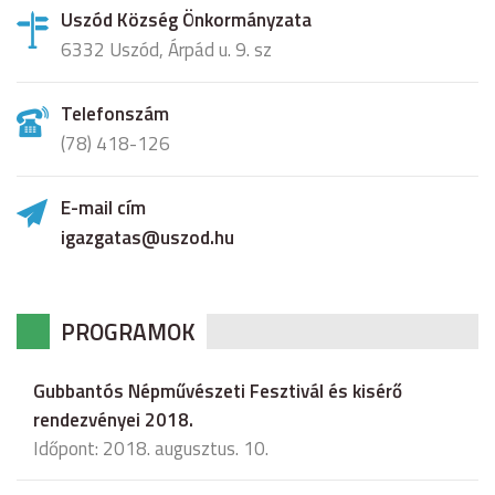
Uszód Község Önkormányzata
6332 Uszód, Árpád u. 9. sz
Telefonszám
(78) 418-126
E-mail cím
igazgatas@uszod.hu
PROGRAMOK
Gubbantós Népművészeti Fesztivál és kisérő
rendezvényei 2018.
Időpont: 2018. augusztus. 10.