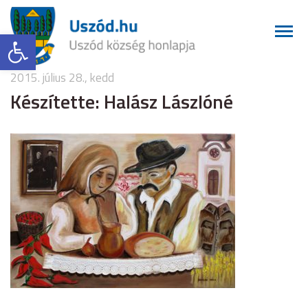
Eszköztár megnyitása
2015. július 28., kedd
Készítette: Halász Lászlóné