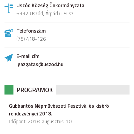
Uszód Község Önkormányzata
6332 Uszód, Árpád u. 9. sz
Telefonszám
(78) 418-126
E-mail cím
igazgatas@uszod.hu
PROGRAMOK
Gubbantós Népművészeti Fesztivál és kisérő
rendezvényei 2018.
Időpont: 2018. augusztus. 10.