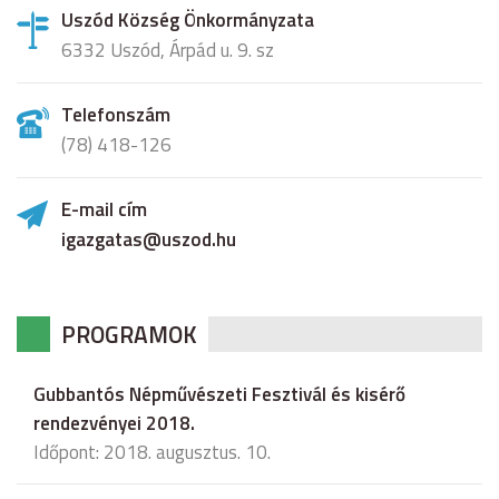
Uszód Község Önkormányzata
6332 Uszód, Árpád u. 9. sz
Telefonszám
(78) 418-126
E-mail cím
igazgatas@uszod.hu
PROGRAMOK
Gubbantós Népművészeti Fesztivál és kisérő
rendezvényei 2018.
Időpont: 2018. augusztus. 10.