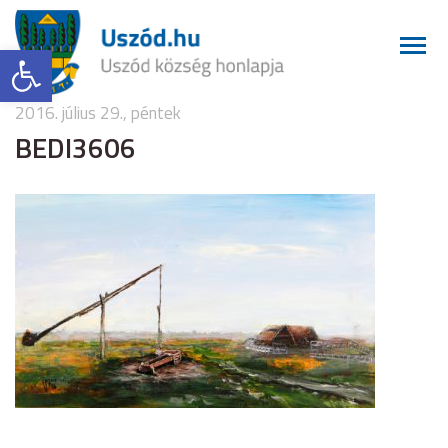
Eszköztár megnyitása
2016. július 29., péntek
BEDI3606