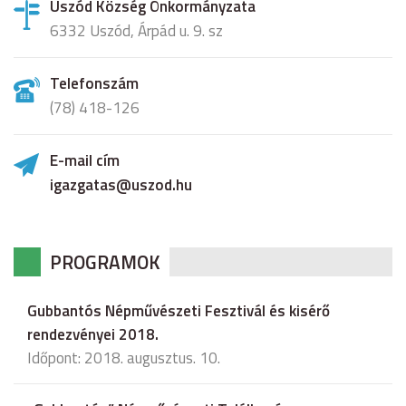
Uszód Község Önkormányzata
6332 Uszód, Árpád u. 9. sz
Telefonszám
(78) 418-126
E-mail cím
igazgatas@uszod.hu
PROGRAMOK
Gubbantós Népművészeti Fesztivál és kisérő
rendezvényei 2018.
Időpont: 2018. augusztus. 10.