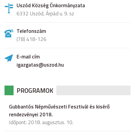
Uszód Község Önkormányzata
6332 Uszód, Árpád u. 9. sz
Telefonszám
(78) 418-126
E-mail cím
igazgatas@uszod.hu
PROGRAMOK
Gubbantós Népművészeti Fesztivál és kisérő
rendezvényei 2018.
Időpont: 2018. augusztus. 10.