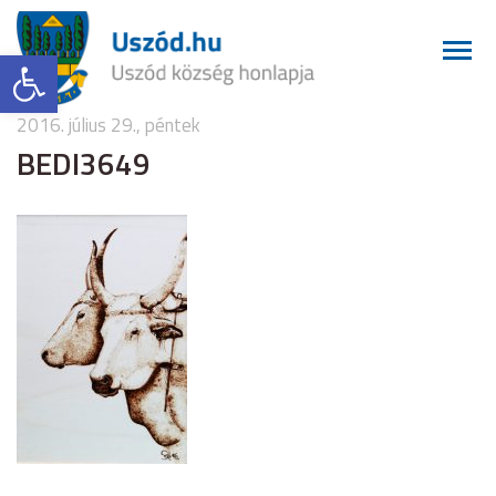
Eszköztár megnyitása
2016. július 29., péntek
BEDI3649