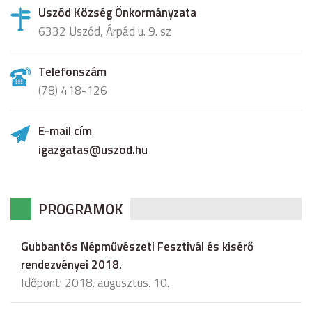
Uszód Község Önkormányzata
6332 Uszód, Árpád u. 9. sz
Telefonszám
(78) 418-126
E-mail cím
igazgatas@uszod.hu
PROGRAMOK
Gubbantós Népművészeti Fesztivál és kisérő
rendezvényei 2018.
Időpont: 2018. augusztus. 10.