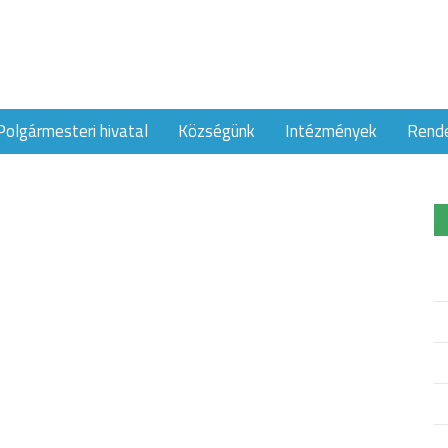
Polgármesteri hivatal
Községünk
Intézmények
Rend