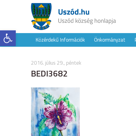
Eszköztár megnyitása
Közérdekű Információk
Önkormányzat
2016. július 29., péntek
BEDI3682