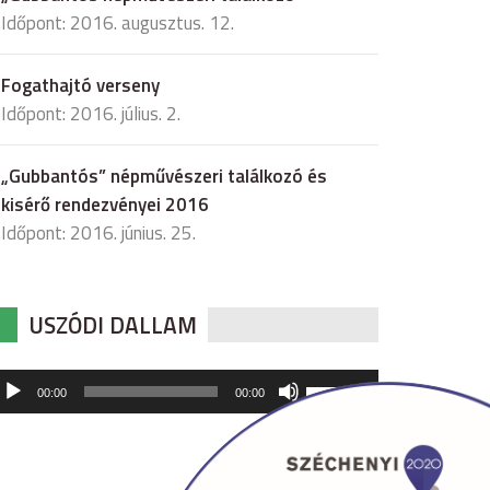
Időpont: 2016. augusztus. 12.
Fogathajtó verseny
Időpont: 2016. július. 2.
„Gubbantós” népművészeri találkozó és
kisérő rendezvényei 2016
Időpont: 2016. június. 25.
USZÓDI DALLAM
udió
A
00:00
00:00
hangerő
játszó
növeléséhez,
illetőleg
csökkentéséhez
a