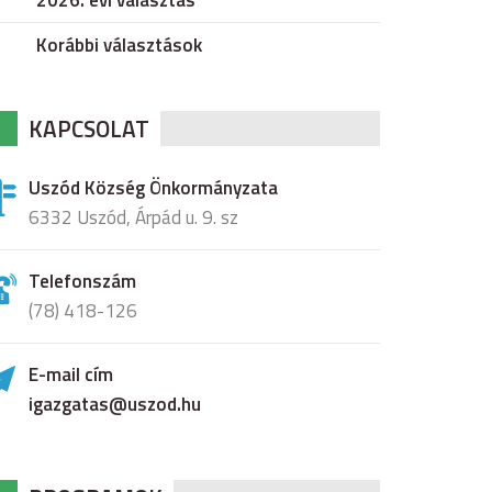
2026. évi választás
Korábbi választások
KAPCSOLAT
Uszód Község Önkormányzata
6332 Uszód, Árpád u. 9. sz
Telefonszám
(78) 418-126
E-mail cím
igazgatas@uszod.hu