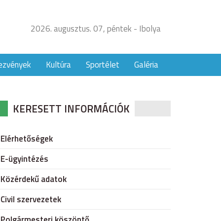
2026. augusztus. 07, péntek - Ibolya
ezvények
Kultúra
Sportélet
Galéria
KERESETT INFORMÁCIÓK
Elérhetőségek
E-ügyintézés
Közérdekű adatok
Civil szervezetek
Polgármesteri köszöntő