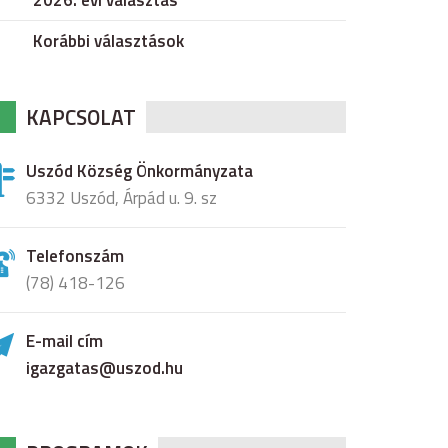
2026. évi választás
Korábbi választások
KAPCSOLAT
Uszód Község Önkormányzata
6332 Uszód, Árpád u. 9. sz
Telefonszám
(78) 418-126
E-mail cím
igazgatas@uszod.hu