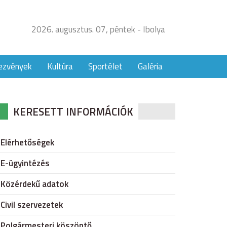
2026. augusztus. 07, péntek - Ibolya
ezvények
Kultúra
Sportélet
Galéria
KERESETT INFORMÁCIÓK
Elérhetőségek
E-ügyintézés
Közérdekű adatok
Civil szervezetek
Polgármesteri köszöntő