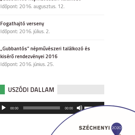
Időpont: 2016. augusztus. 12.
Fogathajtó verseny
Időpont: 2016. július. 2.
„Gubbantós” népművészeri találkozó és
kisérő rendezvényei 2016
Időpont: 2016. június. 25.
USZÓDI DALLAM
udió
A
00:00
00:00
hangerő
játszó
növeléséhez,
illetőleg
csökkentéséhez
a