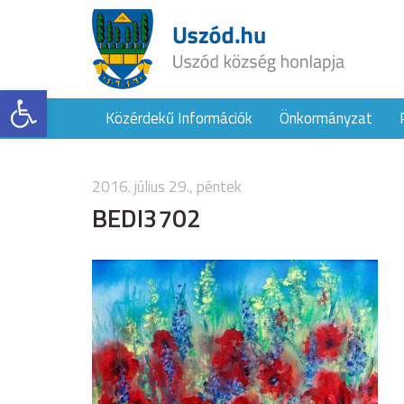
Eszköztár megnyitása
Közérdekű Információk
Önkormányzat
2016. július 29., péntek
BEDI3702