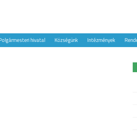
Polgármesteri hivatal
Községünk
Intézmények
Rend