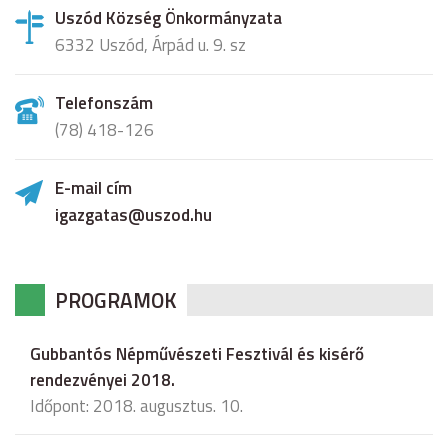
Uszód Község Önkormányzata
6332 Uszód, Árpád u. 9. sz
Telefonszám
(78) 418-126
E-mail cím
igazgatas@uszod.hu
PROGRAMOK
Gubbantós Népművészeti Fesztivál és kisérő
rendezvényei 2018.
Időpont: 2018. augusztus. 10.