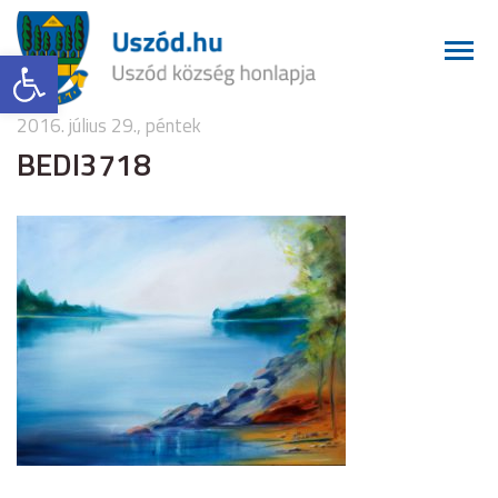
Eszköztár megnyitása
2016. július 29., péntek
BEDI3718