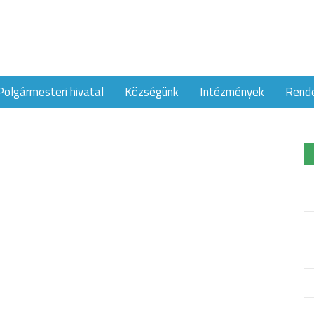
Polgármesteri hivatal
Községünk
Intézmények
Rend