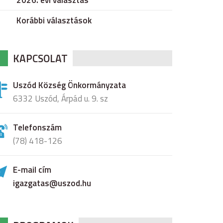
2026. évi választás
Korábbi választások
KAPCSOLAT
Uszód Község Önkormányzata
6332 Uszód, Árpád u. 9. sz
Telefonszám
(78) 418-126
E-mail cím
igazgatas@uszod.hu