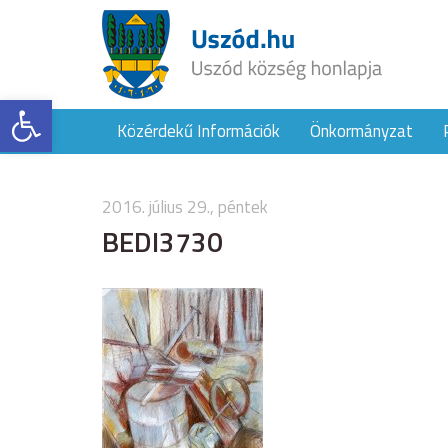
Eszköztár megnyitása
Közérdekű Információk
Önkormányzat
2016. július 29., péntek
BEDI3730