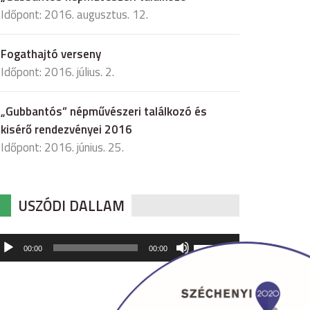
Időpont: 2016. augusztus. 12.
Fogathajtó verseny
Időpont: 2016. július. 2.
„Gubbantós” népművészeri találkozó és
kisérő rendezvényei 2016
Időpont: 2016. június. 25.
USZÓDI DALLAM
udió
A
00:00
00:00
hangerő
játszó
növeléséhez,
illetőleg
csökkentéséhez
a