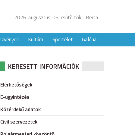
2026. augusztus. 06, csütörtök - Berta
ezvények
Kultúra
Sportélet
Galéria
KERESETT INFORMÁCIÓK
Elérhetőségek
E-ügyintézés
Közérdekű adatok
Civil szervezetek
Polgármesteri köszöntő