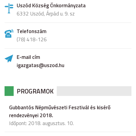
Uszód Község Önkormányzata
6332 Uszód, Árpád u. 9. sz
Telefonszám
(78) 418-126
E-mail cím
igazgatas@uszod.hu
PROGRAMOK
Gubbantós Népművészeti Fesztivál és kisérő
rendezvényei 2018.
Időpont: 2018. augusztus. 10.