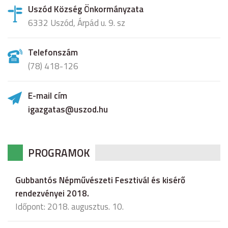
Uszód Község Önkormányzata
6332 Uszód, Árpád u. 9. sz
Telefonszám
(78) 418-126
E-mail cím
igazgatas@uszod.hu
PROGRAMOK
Gubbantós Népművészeti Fesztivál és kisérő
rendezvényei 2018.
Időpont: 2018. augusztus. 10.