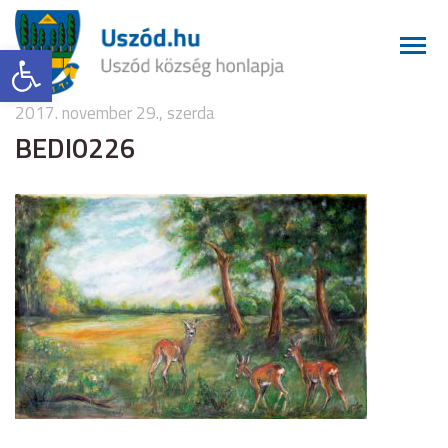
Eszköztár megnyitása
2017. november 29., szerda
BEDI0226