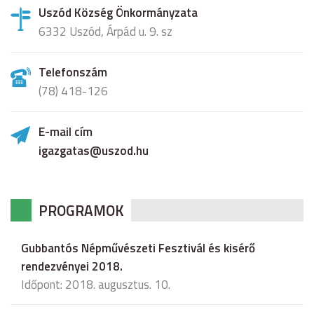
Uszód Község Önkormányzata
6332 Uszód, Árpád u. 9. sz
Telefonszám
(78) 418-126
E-mail cím
igazgatas@uszod.hu
PROGRAMOK
Gubbantós Népművészeti Fesztivál és kisérő
rendezvényei 2018.
Időpont: 2018. augusztus. 10.