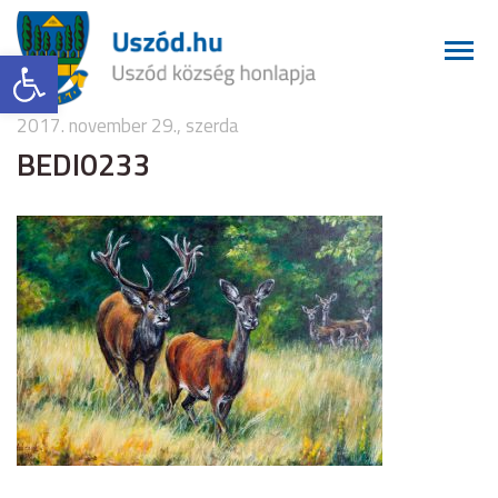
Eszköztár megnyitása
2017. november 29., szerda
BEDI0233