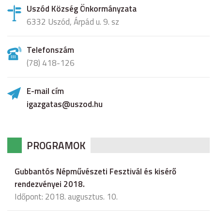
Uszód Község Önkormányzata
6332 Uszód, Árpád u. 9. sz
Telefonszám
(78) 418-126
E-mail cím
igazgatas@uszod.hu
PROGRAMOK
Gubbantós Népművészeti Fesztivál és kisérő
rendezvényei 2018.
Időpont: 2018. augusztus. 10.