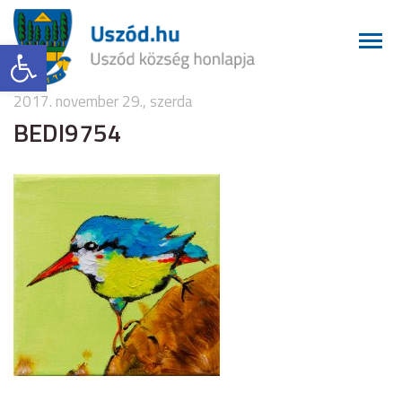
Eszköztár megnyitása
2017. november 29., szerda
BEDI9754