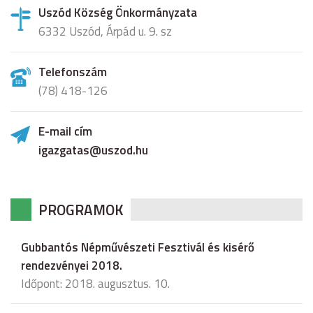
Uszód Község Önkormányzata
6332 Uszód, Árpád u. 9. sz
Telefonszám
(78) 418-126
E-mail cím
igazgatas@uszod.hu
PROGRAMOK
Gubbantós Népművészeti Fesztivál és kisérő
rendezvényei 2018.
Időpont: 2018. augusztus. 10.