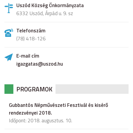
Uszód Község Önkormányzata
6332 Uszód, Árpád u. 9. sz
Telefonszám
(78) 418-126
E-mail cím
igazgatas@uszod.hu
PROGRAMOK
Gubbantós Népművészeti Fesztivál és kisérő
rendezvényei 2018.
Időpont: 2018. augusztus. 10.