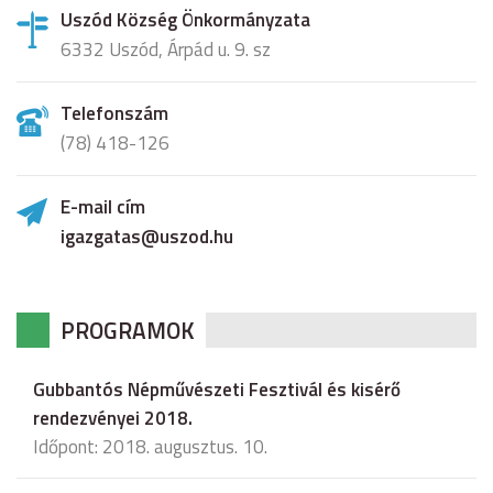
Uszód Község Önkormányzata
6332 Uszód, Árpád u. 9. sz
Telefonszám
(78) 418-126
E-mail cím
igazgatas@uszod.hu
PROGRAMOK
Gubbantós Népművészeti Fesztivál és kisérő
rendezvényei 2018.
Időpont: 2018. augusztus. 10.