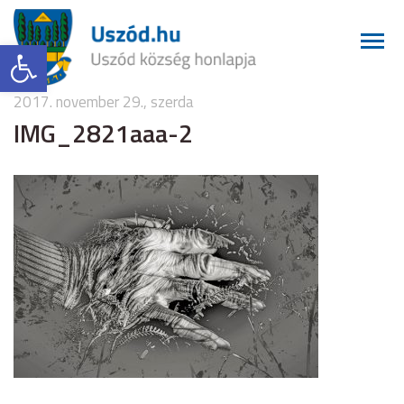
Eszköztár megnyitása
2017. november 29., szerda
IMG_2821aaa-2