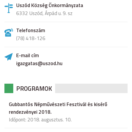
Uszód Község Önkormányzata
6332 Uszód, Árpád u. 9. sz
Telefonszám
(78) 418-126
E-mail cím
igazgatas@uszod.hu
PROGRAMOK
Gubbantós Népművészeti Fesztivál és kisérő
rendezvényei 2018.
Időpont: 2018. augusztus. 10.