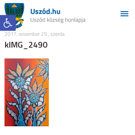
Eszköztár megnyitása
2017. november 29., szerda
kIMG_2490