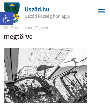
Eszköztár megnyitása
2017. november 29., szerda
megtörve