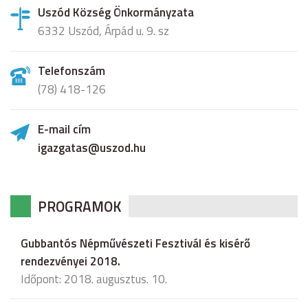
Uszód Község Önkormányzata
6332 Uszód, Árpád u. 9. sz
Telefonszám
(78) 418-126
E-mail cím
igazgatas@uszod.hu
PROGRAMOK
Gubbantós Népművészeti Fesztivál és kisérő
rendezvényei 2018.
Időpont: 2018. augusztus. 10.