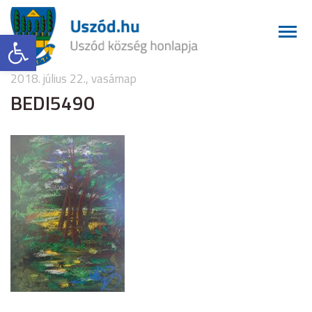
Eszköztár megnyitása
2018. július 22., vasárnap
BEDI5490