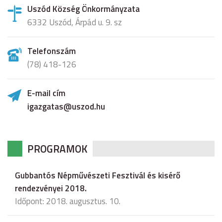
Uszód Község Önkormányzata
6332 Uszód, Árpád u. 9. sz
Telefonszám
(78) 418-126
E-mail cím
igazgatas@uszod.hu
PROGRAMOK
Gubbantós Népművészeti Fesztivál és kisérő
rendezvényei 2018.
Időpont: 2018. augusztus. 10.