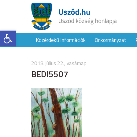
Eszköztár megnyitása
Közérdekű Információk
Önkormányzat
2018. július 22., vasárnap
BEDI5507