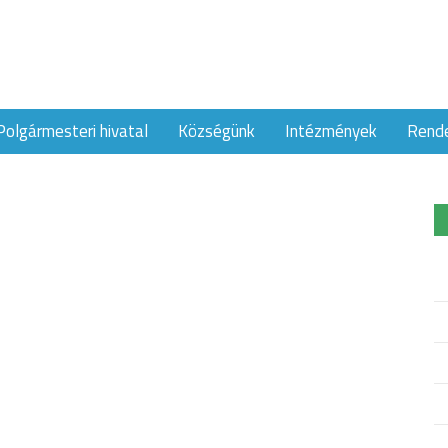
Polgármesteri hivatal
Községünk
Intézmények
Rend