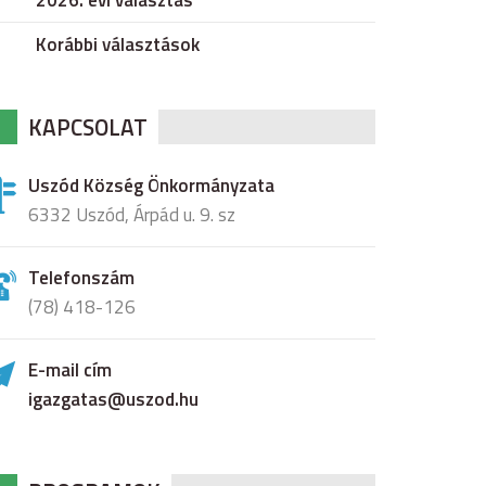
2026. évi választás
Korábbi választások
KAPCSOLAT
Uszód Község Önkormányzata
6332 Uszód, Árpád u. 9. sz
Telefonszám
(78) 418-126
E-mail cím
igazgatas@uszod.hu