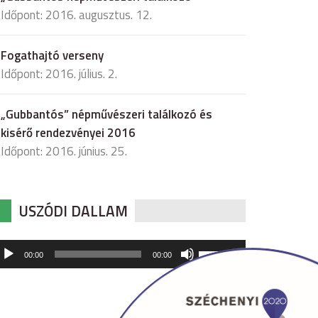
Időpont: 2016. augusztus. 12.
Fogathajtó verseny
Időpont: 2016. július. 2.
„Gubbantós” népművészeri találkozó és
kisérő rendezvényei 2016
Időpont: 2016. június. 25.
USZÓDI DALLAM
udió
A
00:00
00:00
hangerő
játszó
növeléséhez,
illetőleg
csökkentéséhez
a