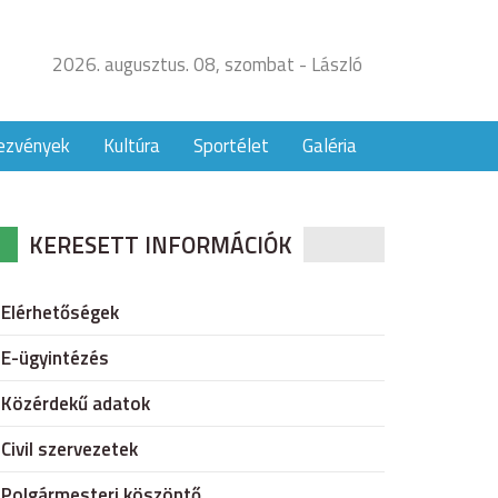
2026. augusztus. 08, szombat - László
ezvények
Kultúra
Sportélet
Galéria
KERESETT INFORMÁCIÓK
Elérhetőségek
E-ügyintézés
Közérdekű adatok
Civil szervezetek
Polgármesteri köszöntő