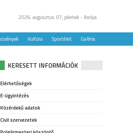
2026. augusztus. 07, péntek - Ibolya
ezvények
Kultúra
Sportélet
Galéria
KERESETT INFORMÁCIÓK
Elérhetőségek
E-ügyintézés
Közérdekű adatok
Civil szervezetek
Polgármesteri köszöntő