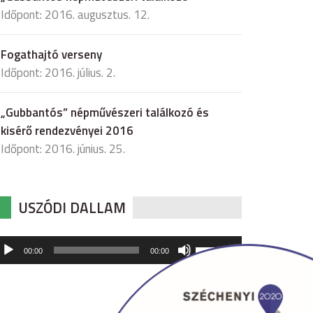
Időpont: 2016. augusztus. 12.
Fogathajtó verseny
Időpont: 2016. július. 2.
„Gubbantós” népművészeri találkozó és
kisérő rendezvényei 2016
Időpont: 2016. június. 25.
USZÓDI DALLAM
udió
A
00:00
00:00
hangerő
játszó
növeléséhez,
illetőleg
csökkentéséhez
a