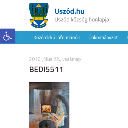
Eszköztár megnyitása
Közérdekű Információk
Önkormányzat
2018. július 22., vasárnap
BEDI5511