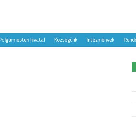
Polgármesteri hivatal
Községünk
Intézmények
Rend