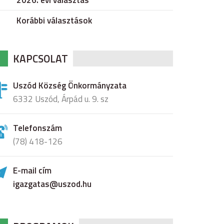
2026. évi választás
Korábbi választások
KAPCSOLAT
Uszód Község Önkormányzata
6332 Uszód, Árpád u. 9. sz
Telefonszám
(78) 418-126
E-mail cím
igazgatas@uszod.hu